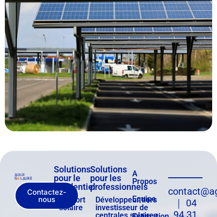
Solutions
Solutions
A
pour le
pour les
Propos
résidentiel
professionnels
contact@agi
Contactez-
Equipe
nous
Carport
Développeur tiers
｜ 04
solaire
investisseur de
94 31
centrales solaires
Estimation