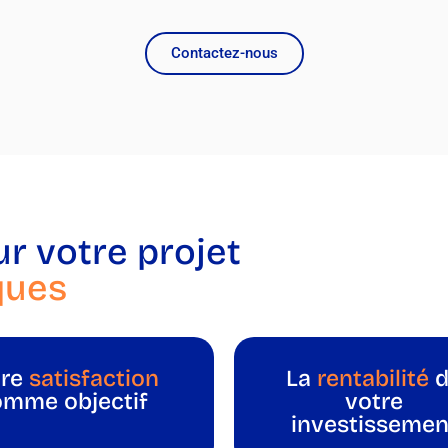
Contactez-nous
ur votre projet
ques
tre
satisfaction
La
rentabilité
d
omme objectif
votre
investissemen