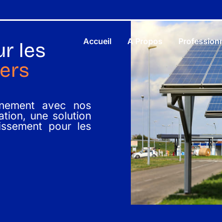
Accueil
A Propos
Profession
r les
iers
nnement avec nos
tion, une solution
tissement pour les