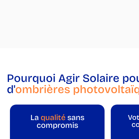
Pourquoi Agir Solaire po
d'
ombrières photovoltaï
La
qualité
sans
Vo
c
compromis