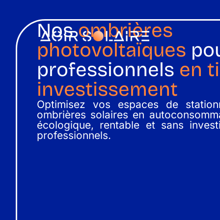
Nos
ombrières
photovoltaïques
pou
professionnels
en t
investissement
Optimisez vos espaces de statio
ombrières solaires en autoconsomma
écologique, rentable et sans inves
professionnels.